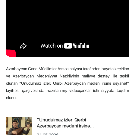
Azərbaycan Gənc Müəllimlər Assosiasiyası tərəfindən həyata keçirilən
və Azərbaycan Mədəniyyət Nazirliyinin maliyyə dəstəyi ilə təşkil
olunan “Unudulmaz izlər: Qərbi Azərbaycan mədəni irsinə səyahət”
layihəsi çərçivəsində hazırlanmış videoçarxlar ictimaiyyətə təqdim
olunur.
“Unudulmaz izlər: Qərbi
Azərbaycan mədəni irsinə
səyahət” layihəsi çərçivəsində