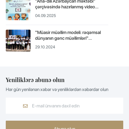
"Ana-dili Azərbaycan məktəbi"
çərçivəsində hazırlanmış video
resurslar - Dinləmə mətnləri.
04.09.2025
"Müasir müəllim modeli: rəqəmsal
dünyanın gənc müəllimləri"
layihəsi.
29.10.2024
Yeniliklərə abunə olun
Hər gün yenilənən xəbər və yeniliklərdən xəbərdar olun
Abunə olun