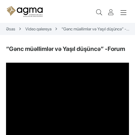
Əsas
Video qalereya
“Gənc müəllimlər və Yaşıl düşüncə” -
Forum
“Gənc müəllimlər və Yaşıl düşüncə” -Forum