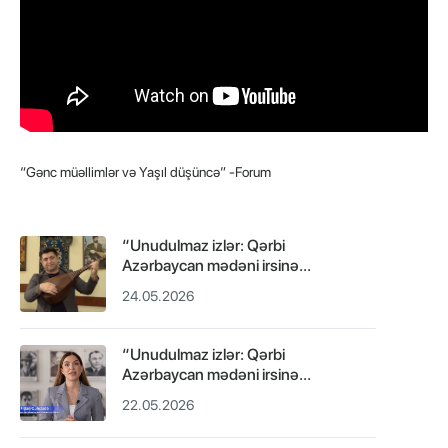
“Gənc müəllimlər və Yaşıl düşüncə” -Forum
“Unudulmaz izlər: Qərbi
Azərbaycan mədəni irsinə
səyahət” layihəsi çərçivəsində
24.05.2026
hazırlanmış video.
“Unudulmaz izlər: Qərbi
Azərbaycan mədəni irsinə
səyahət” layihəsi çərçivəsində
22.05.2026
hazırlanmış video.