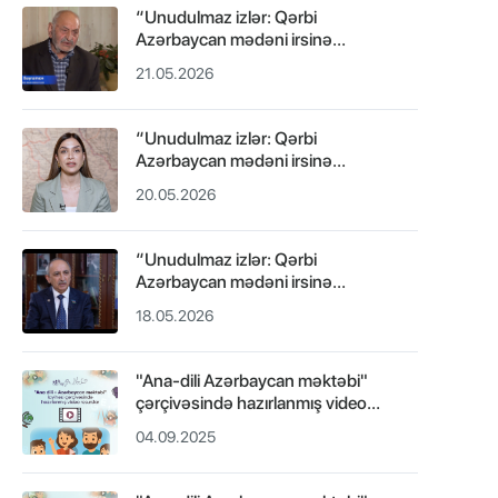
“Unudulmaz izlər: Qərbi
Azərbaycan mədəni irsinə
səyahət” layihəsi çərçivəsində
21.05.2026
hazırlanmış III video.
“Unudulmaz izlər: Qərbi
Azərbaycan mədəni irsinə
səyahət” layihəsi çərçivəsində
20.05.2026
hazırlanmış II video.
“Unudulmaz izlər: Qərbi
Azərbaycan mədəni irsinə
səyahət” layihəsi çərçivəsində
18.05.2026
hazırlanmış video.
"Ana-dili Azərbaycan məktəbi"
çərçivəsində hazırlanmış video
resurslar - Dinləmə mətnləri.
04.09.2025