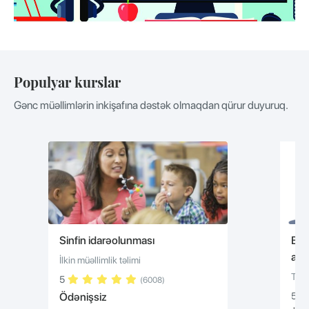
Populyar kurslar
Gənc müəllimlərin inkişafına dəstək olmaqdan qürur duyuruq.
Bullinq və bullinqin qarşısının
Psi
alınması
Peşə
Təhsildə qayğı və maarifləndirmə
5
5
Ödə
(12003)