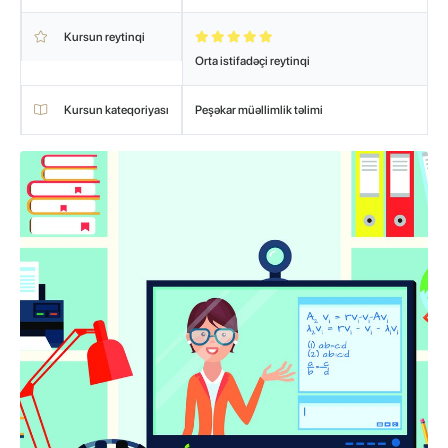
Kursun reytinqi
Orta istifadəçi reytinqi
Kursun kateqoriyası
Peşəkar müəllimlik təlimi