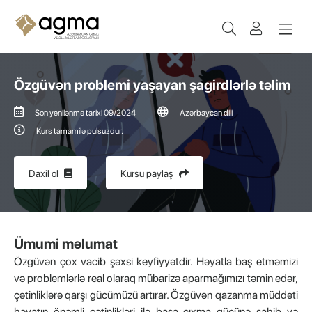
Özgüvən problemi yaşayan şagirdlərlə təlim
Son yenilənmə tarixi 09/2024
Azərbaycan dili
Kurs tamamilə pulsuzdur.
Daxil ol
Kursu paylaş
Ümumi məlumat
Özgüvən çox vacib şəxsi keyfiyyətdir. Həyatla baş etməmizi
və problemlərlə real olaraq mübarizə aparmağımızı təmin edər,
çətinliklərə qarşı gücümüzü artırar. Özgüvən qazanma müddəti
həyatın önəmli çətinlikləri ilə başa çıxma gücünə sahib və