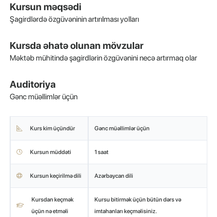
Kursun məqsədi
Şagirdlərdə özgüvəninin artırılması yolları
Kursda əhatə olunan mövzular
Məktəb mühitində şagirdlərin özgüvənini necə artırmaq olar
Auditoriya
Gənc müəllimlər üçün
Kurs kim üçündür
Gənc müəllimlər üçün
Kursun müddəti
1 saat
Kursun keçirilmə dili
Azərbaycan dili
Kursdan keçmək
Kursu bitirmək üçün bütün dərs və
üçün nə etməli
imtahanları keçməlisiniz.