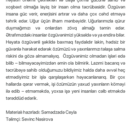
xoşbəxt olmağa layiq bir insan olma təcrübəsidir. Özgüvən
insana güc verir, enerjisini artırar və daha çox cəhd etməyə
təhrik edər. Uğur üçün ilham mənbəyidir. Uğurlarımızla qürur
duymağımızı və onlardan zövq almağı təmin edər.
Ətrafımızdakı insanlar özgüvənimizi yüksəldə və ya endirə bilər.
Həyata özgüvənli şəkildə baxmaq faydalıdır lakin, hədsiz bir
güvənlə hərəkət edərək özümüzü və yaxınlarımızı təlaşa salma
riskini də gözə almamalıyıq. Özgüvənimiz olmadan işləri edə
bilib – bilməyəcəyimizdən əmin ola bilmirik. Lazımi bacarıq və
təcrübəyə sahib olduğumuzu bildiyimiz halda daha əvvəl heç
etmədiyimiz bir işlə qarşılaşarkən həyəcanlanarıq. Bir çox
hallarda qərar vermək, işi özümüzün yaxud yaxınların köməyi
ilə edib – etməməkdə, yoxsa işə yeni insanları cəlb etməkdə
tərəddüd edərik.
Materialı hazırladı: Səmədzadə Ceyla
Təlimçi: Sevinc Nəsirova