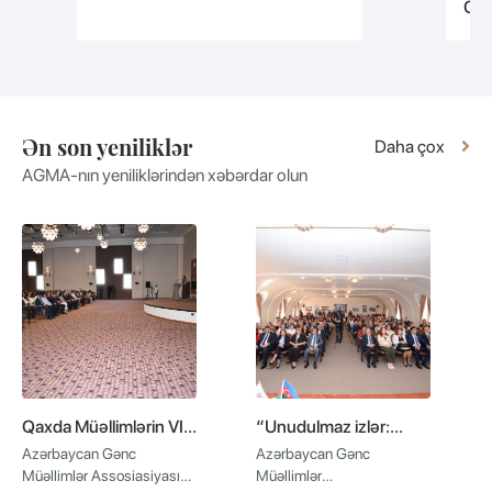
Ödənişsiz
Ən son yeniliklər
Daha çox
AGMA-nın yeniliklərindən xəbərdar olun
Qaxda Müəllimlərin VI
“Unudulmaz izlər:
Şəbəkələşmə Forumu
Qərbi Azərbaycanın
Azərbaycan Gənc
Azərbaycan Gənc
keçirilib
mədəni irsinə səyahət”
Müəllimlər Assosiasiyası
Müəllimlər