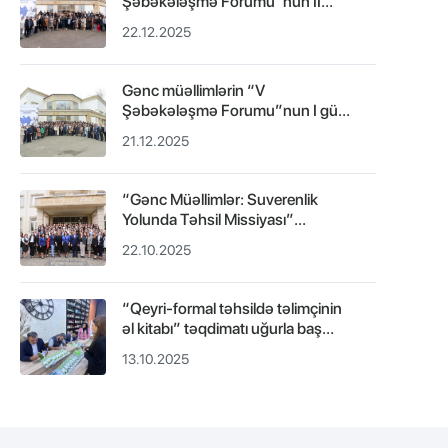
Şəbəkələşmə Forumu”nun II
günü keçirilib və forum yekunlaşıb.
22.12.2025
Gənc müəllimlərin “V
Şəbəkələşmə Forumu”nun I günü
uğurla keçirilib.
21.12.2025
“Gənc Müəllimlər: Suverenlik
Yolunda Təhsil Missiyası”
mövzusunda forum Gəncə
22.10.2025
şəhərində keçirilib.
“Qeyri-formal təhsildə təlimçinin
əl kitabı” təqdimatı uğurla baş
tutdu!.
13.10.2025