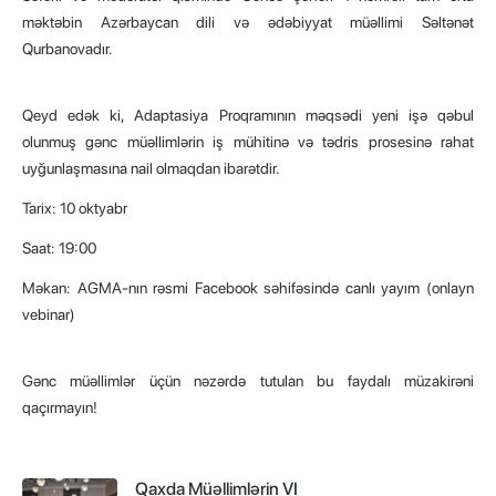
məktəbin Azərbaycan dili və ədəbiyyat müəllimi Səltənət
Qurbanovadır.
Qeyd edək ki, Adaptasiya Proqramının məqsədi yeni işə qəbul
olunmuş gənc müəllimlərin iş mühitinə və tədris prosesinə rahat
uyğunlaşmasına nail olmaqdan ibarətdir.
Tarix: 10 oktyabr
Saat: 19:00
Məkan: AGMA-nın rəsmi Facebook səhifəsində canlı yayım (onlayn
vebinar)
Gənc müəllimlər üçün nəzərdə tutulan bu faydalı müzakirəni
qaçırmayın!
Qaxda Müəllimlərin VI