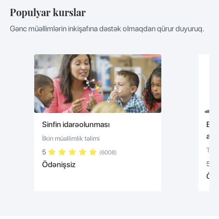
Populyar kurslar
Gənc müəllimlərin inkişafına dəstək olmaqdan qürur duyuruq.
Sinfin idarəolunması
Bull
alı
İlkin müəllimlik təlimi
Təhs
5
(6008)
Ödənişsiz
5
Ödə