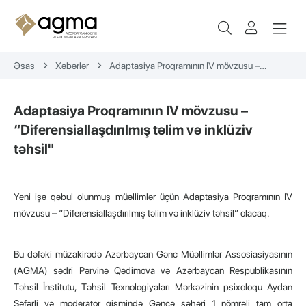
Əsas
Xəbərlər
Adaptasiya Proqramının IV mövzusu –
“Diferensiallaşdırılmış təlim və inklüziv təhsil"
Adaptasiya Proqramının IV mövzusu –
“Diferensiallaşdırılmış təlim və inklüziv
təhsil"
Yeni işə qəbul olunmuş müəllimlər üçün Adaptasiya Proqramının IV
mövzusu – “Diferensiallaşdırılmış təlim və inklüziv təhsil” olacaq.
Bu dəfəki müzakirədə Azərbaycan Gənc Müəllimlər Assosiasiyasının
(AGMA) sədri Pərvinə Qədimova və Azərbaycan Respublikasının
Təhsil İnstitutu, Təhsil Texnologiyaları Mərkəzinin psixoloqu Aydan
Səfərli və moderator qismində Gəncə şəhəri 1 nömrəli tam orta