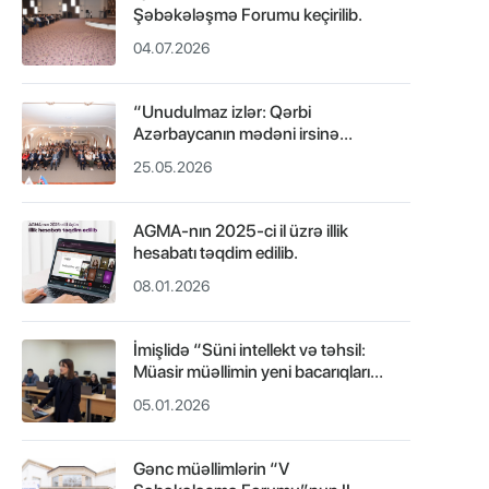
Şəbəkələşmə Forumu keçirilib.
04.07.2026
“Unudulmaz izlər: Qərbi
Azərbaycanın mədəni irsinə
səyahət” layihəsi çərçivəsində
25.05.2026
mədəniyyət gecəsi keçirilib.
AGMA-nın 2025-ci il üzrə illik
hesabatı təqdim edilib.
08.01.2026
İmişlidə “Süni intellekt və təhsil:
Müasir müəllimin yeni bacarıqları”
mövzusunda təlim keçirilib..
05.01.2026
Gənc müəllimlərin “V