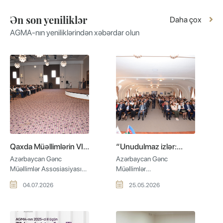
Ən son yeniliklər
Daha çox
AGMA-nın yeniliklərindən xəbərdar olun
Qaxda Müəllimlərin VI
“Unudulmaz izlər:
Şəbəkələşmə Forumu
Qərbi Azərbaycanın
Azərbaycan Gənc
Azərbaycan Gənc
keçirilib
mədəni irsinə səyahət”
Müəllimlər Assosiasiyası
Müəllimlər
layihəsi çərçivəsində
və Şəki-Zaqatala Regional
Assosiasiyasının
04.07.2026
mədəniyyət gecəsi
25.05.2026
Təhsil İdarəsinin
təşkilatçılığı və Azərbaycan
keçirilib
təşkilatçılığı, Elm və Təhsil
Respublikası Mədəniyyət
İşçiləri Həmkarlar İttifaqının
Nazirliyinin maliyyə dəstəyi
tərəfdaşlığı ilə 4 iyul 2026-
ilə həyata keçirilən