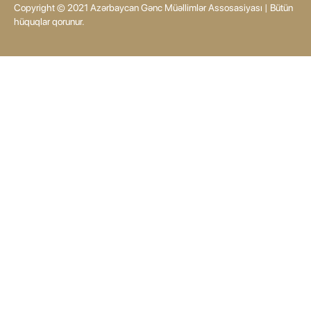
Copyright © 2021 Azərbaycan Gənc Müəllimlər Assosasiyası | Bütün
Məktəbinin koordinatoru və
hüquqlar qorunur.
"Valideyn məktəbi"
layihəsinin rəhbəri *Turab
Əhmədov* "XXI əsrdə
məktəb-valideyn
əməkdaşlığı", Azərbaycan
Respublikasının Təhsil
İnstitutunun aparıcı
metodisti, Azərbaycan
Gənc Müəllimlər
Assosiasiyasının sədr
müavini *Səltənət
Qurbanova* "Uşaq
hüquqları və
təhlükəsizliyi", Azərbaycan
Respublikasının Təhsil
İnstitutunun aparıcı
metodisti və AGMA-nın
regional koordinatoru
*Validə Məmmədli* isə
"Universal Öyrənmə
Dizaynı" mövzusunda