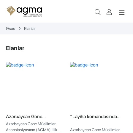
Əsas
Elanlar
Elanlar
Azərbaycan Gənc
“Layihə komandasında
Müəllimlər Assosiasiyası
KÖNÜLLÜ OL!”
Azərbaycan Gənc Müəllimlər
regional koordinatorların
Assosiasiyasının (AGMA) illik
Azərbaycan Gənc Müəllimlər